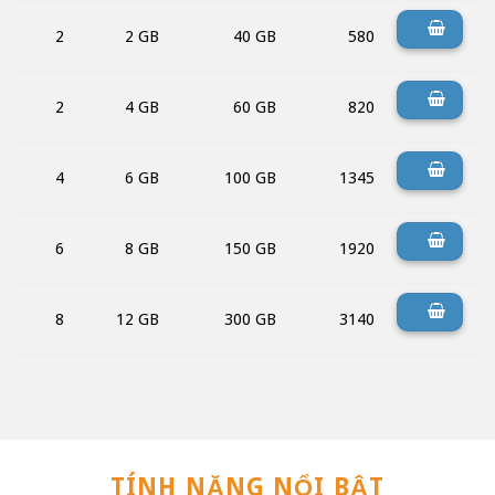
2
2 GB
40 GB
580
2
4 GB
60 GB
820
4
6 GB
100 GB
1345
6
8 GB
150 GB
1920
8
12 GB
300 GB
3140
TÍNH NĂNG NỔI BẬT