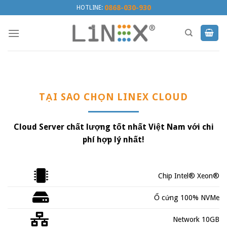
Skip
0868-030-930
HOTLINE:
to
content
TẠI SAO CHỌN LINEX CLOUD
Cloud Server chất lượng tốt nhất Việt Nam với chi
phí hợp lý nhất!
Chip Intel® Xeon®
Ổ cứng 100% NVMe
Network 10GB