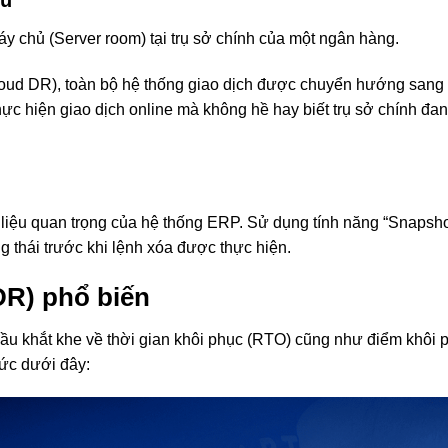
ệu
y chủ (Server room) tại trụ sở chính của một ngân hàng.
oud DR), toàn bộ hệ thống giao dịch được chuyển hướng sang 
hực hiện giao dịch online mà không hề hay biết trụ sở chính đa
 liệu quan trọng của hệ thống ERP. Sử dụng tính năng “Snapsho
 thái trước khi lệnh xóa được thực hiện.
DR) phổ biến
cầu khắt khe về thời gian khôi phục (RTO) cũng như điểm khôi 
hức dưới đây: