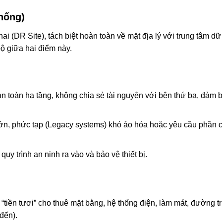
thống)
ai (DR Site), tách biệt hoàn toàn về mặt địa lý với trung tâm dữ
ộ giữa hai điểm này.
n toàn hạ tầng, không chia sẻ tài nguyên với bên thứ ba, đảm b
lớn, phức tạp (Legacy systems) khó ảo hóa hoặc yêu cầu phần 
uy trình an ninh ra vào và bảo vệ thiết bị.
“tiền tươi” cho thuê mặt bằng, hệ thống điện, làm mát, đường t
đến).