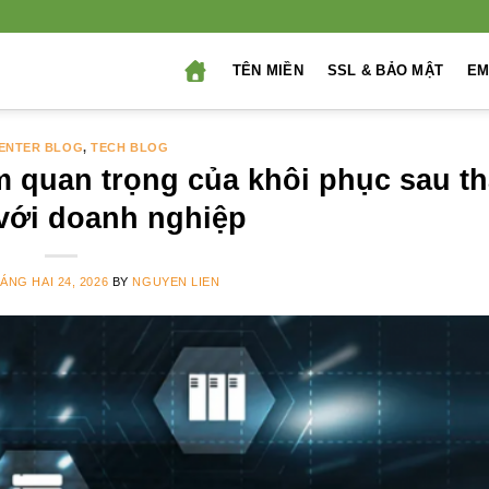
TÊN MIỀN
SSL & BẢO MẬT
EM
ENTER BLOG
,
TECH BLOG
ầm quan trọng của khôi phục sau t
với doanh nghiệp
ÁNG HAI 24, 2026
BY
NGUYEN LIEN