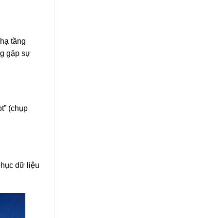
hạ tầng
ng gặp sự
t” (chụp
phục dữ liệu