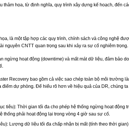
au thảm họa, từ định nghĩa, quy trình xây dựng kế hoạch, đến cá
 họa, là một tập hợp các quy trình, chính sách và công nghệ đượ
tài nguyên CNTT quan trọng sau khi xảy ra sự cố nghiêm trọng.
gian ngừng hoạt động (downtime) và mất mát dữ liệu, đảm bảo d
ể.
saster Recovery bao gồm cả việc sao chép toàn bộ môi trường là
a điểm dự phòng. Để hiểu rõ hơn về hiệu quả của DR, chúng t
c tiêu): Thời gian tối đa cho phép hệ thống ngừng hoạt động t
hệ thống phải hoạt động lại trong vòng 4 giờ sau sự cố.
): Lượng dữ liệu tối đa chấp nhận bị mất (tính theo thời gian)