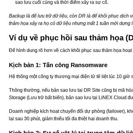
sao lưu cuối cùng và thời điểm xảy ra sự cố.
Backup là để lưu trữ dữ liệu, còn DR là để khôi phục dịch
thảm họa xảy ra họ có dữ liệu nhưng mất 1 tuần mới dựng l
Ví dụ về phục hồi sau thảm họa (
Để hình dung rõ hơn về cách khôi phục sau thảm họa hoạt đ
Kịch bản 1: Tấn công Ransomware
Hệ thống một công ty thương mại điện tử tê liệt lúc 10 giờ
Thông thường, nếu bản sao lưu tại DR Site cũng bị mã hóa
Storage (Lưu trữ bất biến), bản sao lưu tại LiNEX Cloud đư
Doanh nghiệp kích hoạt chuyển đổi dự phòng (failover), kh
lại sau 30 phút, giảm thiểu tối đa thiệt hại doanh thu.