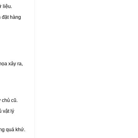
 liệu.
 đặt hàng
.
ọa xảy ra,
 chủ cũ.
 vật lý
ong quá khứ.