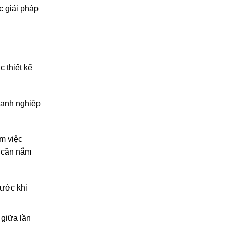
c giải pháp
c thiết kế
oanh nghiệp
m việc
a cần nắm
rước khi
 giữa lần