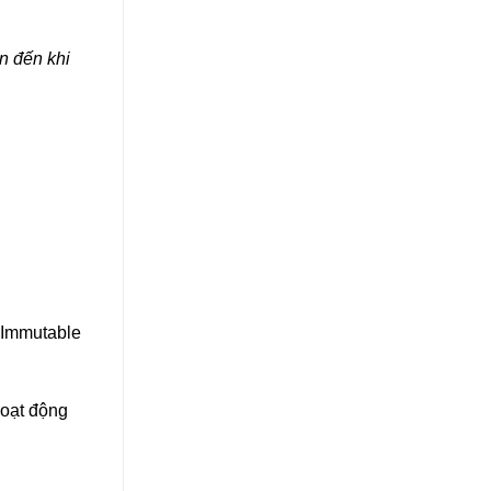
n đến khi
 Immutable
hoạt động