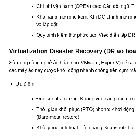
Chi phí vận hành (OPEX) cao: Cần đội ngũ IT c
Khả năng mở rộng kém: Khi DC chính mở rộng,
và lắp đặt.
Quy trình kiểm thử phức tạp: Việc diễn tập DR 
Virtualization Disaster Recovery (DR ảo hóa
Sử dụng công nghệ ảo hóa (như VMware, Hyper-V) để sao c
các máy ảo này được khởi động nhanh chóng trên cụm má
Ưu điểm:
Độc lập phần cứng: Không yêu cầu phần cứng t
Thời gian khôi phục (RTO) nhanh: Khởi động m
(Bare-metal restore).
Khôi phục linh hoạt: Tính năng Snapshot cho p