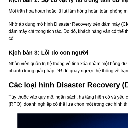
Kịch bản 2: Sự cố vật lý tại trung tâm dữ li
Một trận hỏa hoạn hoặc lũ lụt làm hỏng hoàn toàn phòng má
Nhờ áp dụng mô hình Disaster Recovery trên đám mây (Cl
đám mây chỉ trong tích tắc. Do đó, khách hàng vẫn có thể t
cố.
Kịch bản 3: Lỗi do con người
Nhân viên quản trị hệ thống vô tình xóa nhầm một bảng dữ
nhanh) trong giải pháp DR để quay ngược hệ thống về trạng
Các loại hình Disaster Recovery (
Tùy thuộc vào quy mô, ngân sách, hạ tầng hiện có và yêu 
(RPO), doanh nghiệp có thể lựa chọn một trong các hình t