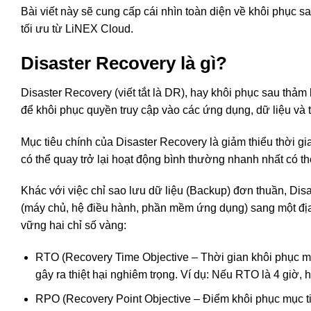
Bài viết này sẽ cung cấp cái nhìn toàn diện về khôi phục s
tối ưu từ LiNEX Cloud.
Disaster Recovery là gì?
Disaster Recovery (viết tắt là DR), hay khôi phục sau thảm
để khôi phục quyền truy cập vào các ứng dụng, dữ liệu và 
Mục tiêu chính của Disaster Recovery là giảm thiểu thời 
có thể quay trở lại hoạt động bình thường nhanh nhất có th
Khác với việc chỉ sao lưu dữ liệu (Backup) đơn thuần, Di
(máy chủ, hệ điều hành, phần mềm ứng dụng) sang một đị
vững hai chỉ số vàng:
RTO (Recovery Time Objective – Thời gian khôi phục mụ
gây ra thiệt hại nghiêm trọng. Ví dụ: Nếu RTO là 4 giờ, 
RPO (Recovery Point Objective – Điểm khôi phục mục tiêu