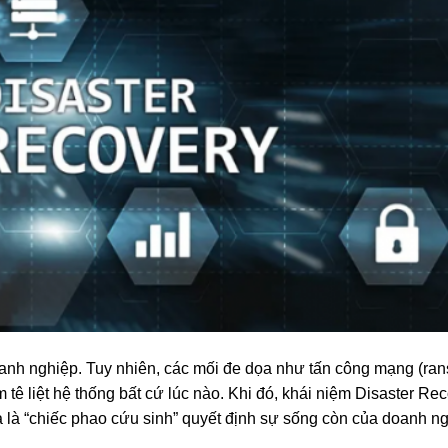
oanh nghiệp. Tuy nhiên, các mối đe dọa như tấn công mạng (ra
àm tê liệt hệ thống bất cứ lúc nào. Khi đó, khái niệm Disaster Re
à là “chiếc phao cứu sinh” quyết định sự sống còn của doanh ng