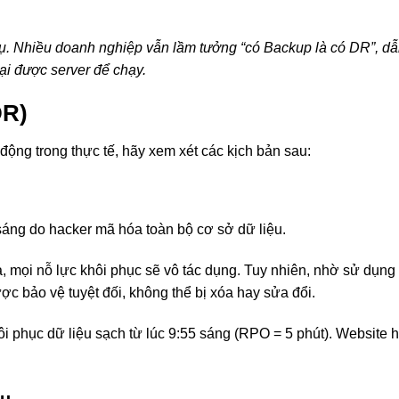
 vụ. Nhiều doanh nghiệp vẫn lầm tưởng “có Backup là có DR”, dẫ
ại được server để chạy.
DR)
ộng trong thực tế, hãy xem xét các kịch bản sau:
 sáng do hacker mã hóa toàn bộ cơ sở dữ liệu.
, mọi nỗ lực khôi phục sẽ vô tác dụng. Tuy nhiên, nhờ sử dụng
ợc bảo vệ tuyệt đối, không thể bị xóa hay sửa đổi.
ôi phục dữ liệu sạch từ lúc 9:55 sáng (RPO = 5 phút). Website 