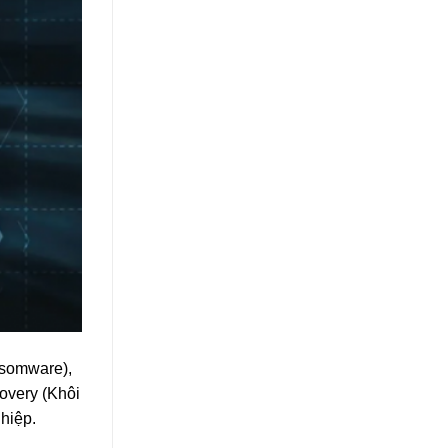
nsomware),
covery (Khôi
hiệp.