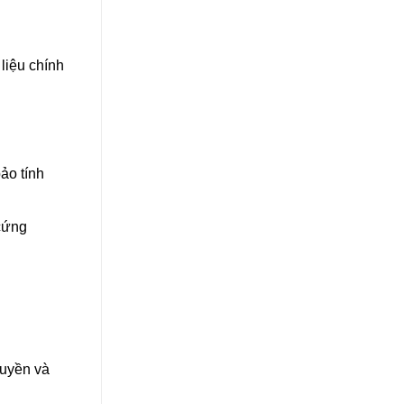
 liệu chính
ảo tính
cứng
ruyền và