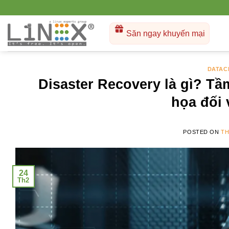
Skip
to
content
Săn ngay khuyến mại
DATAC
Disaster Recovery là gì? T
họa đối 
POSTED ON
TH
24
Th2