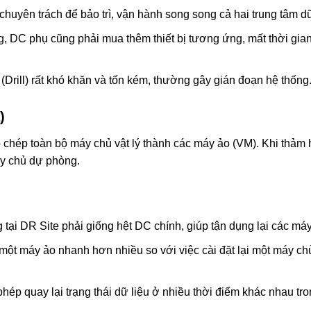
huyên trách để bảo trì, vận hành song song cả hai trung tâm dữ
 DC phụ cũng phải mua thêm thiết bị tương ứng, mất thời gian
(Drill) rất khó khăn và tốn kém, thường gây gián đoạn hệ thống
)
hép toàn bộ máy chủ vật lý thành các máy ảo (VM). Khi thảm h
y chủ dự phòng.
ại DR Site phải giống hệt DC chính, giúp tận dụng lại các máy
ột máy ảo nhanh hơn nhiều so với việc cài đặt lại một máy chủ
hép quay lại trạng thái dữ liệu ở nhiều thời điểm khác nhau tr