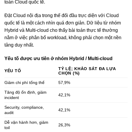
toàn Cloud quốc tế.
Đặt Cloud nội địa trong thế đối đầu trực diện với Cloud
quốc tế là một cách nhìn quá đơn giản. Dữ liệu từ nhóm
Hybrid và Multi-cloud cho thấy bài toán thực tế thường
nằm ở việc phân bổ workload, không phải chọn một nền
tảng duy nhất.
Yếu tố được ưu tiên ở nhóm Hybrid / Multi-cloud
TỶ LỆ; KHẢO SÁT ĐA LỰA
YẾU TỐ
CHỌN (%)
Giảm chi phí tổng thể
57,9%
Tăng độ ổn định, giảm
42,1%
incident
Security, compliance,
42,1%
audit
Dễ vận hành hơn, giảm
26,3%
toil