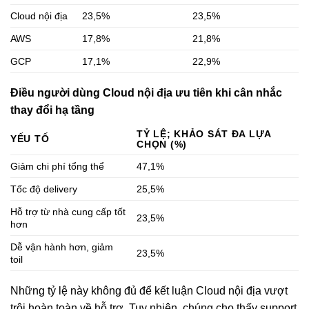
Cloud nội địa
23,5%
23,5%
AWS
17,8%
21,8%
GCP
17,1%
22,9%
Điều người dùng Cloud nội địa ưu tiên khi cân nhắc
thay đổi hạ tầng
TỶ LỆ; KHẢO SÁT ĐA LỰA
YẾU TỐ
CHỌN (%)
Giảm chi phí tổng thể
47,1%
Tốc độ delivery
25,5%
Hỗ trợ từ nhà cung cấp tốt
23,5%
hơn
Dễ vận hành hơn, giảm
23,5%
toil
Những tỷ lệ này không đủ để kết luận Cloud nội địa vượt
trội hoàn toàn về hỗ trợ. Tuy nhiên, chúng cho thấy support