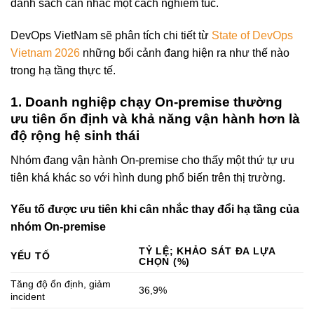
danh sách cân nhắc một cách nghiêm túc.
DevOps VietNam sẽ phân tích chi tiết từ
State of DevOps
Vietnam 2026
những bối cảnh đang hiện ra như thế nào
trong hạ tầng thực tế.
1. Doanh nghiệp chạy On-premise thường
ưu tiên ổn định và khả năng vận hành hơn là
độ rộng hệ sinh thái
Nhóm đang vận hành On-premise cho thấy một thứ tự ưu
tiên khá khác so với hình dung phổ biến trên thị trường.
Yếu tố được ưu tiên khi cân nhắc thay đổi hạ tầng của
nhóm On-premise
TỶ LỆ; KHẢO SÁT ĐA LỰA
YẾU TỐ
CHỌN (%)
Tăng độ ổn định, giảm
36,9%
incident