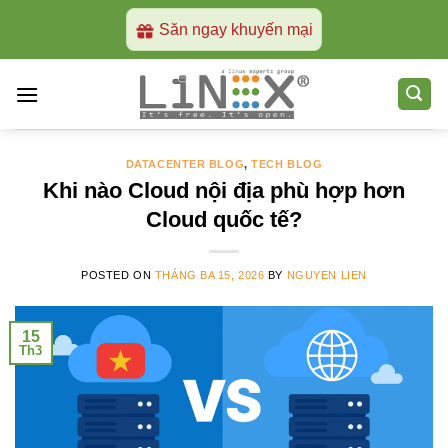
Skip
Săn ngay khuyến mại
to
content
DATACENTER BLOG
,
TECH BLOG
Khi nào Cloud nội địa phù hợp hơn
Cloud quốc tế?
POSTED ON
THÁNG BA 15, 2026
BY
NGUYEN LIEN
15
Th3