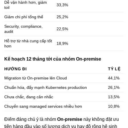
Dễ vận hành hơn, giảm
33,3%
toil
Giảm chi phí tổng thể
25,2%
Security, compliance,
22,5%
audit
Hỗ trợ từ nhà cung cấp tốt
18,9%
hơn
Kế hoạch 12 tháng tới của nhóm On-premise
HƯỚNG ĐI
TỶ LỆ
Migration từ On-premise lên Cloud
44,1%
Chuẩn hóa, đẩy mạnh Kubernetes production
26,1%
Chưa chắc, đang cân nhắc
13,5%
Chuyển sang managed services nhiều hơn
10,8%
Điểm đáng chú ý là nhóm
On-premise
này không đặt ưu
tiên hàng đầu vào số lượng dịch vụ hay độ rộng hệ sinh