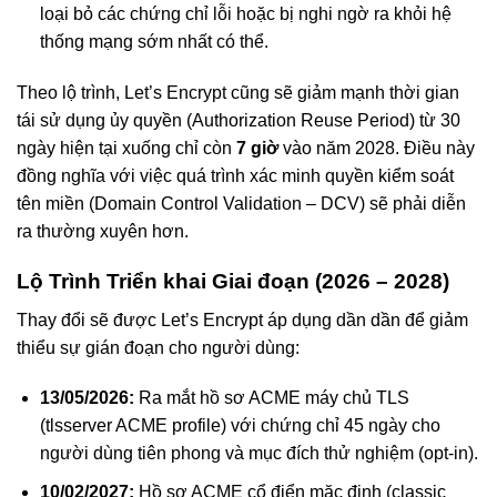
loại bỏ các chứng chỉ lỗi hoặc bị nghi ngờ ra khỏi hệ
thống mạng sớm nhất có thể.
Theo lộ trình, Let’s Encrypt cũng sẽ giảm mạnh thời gian
tái sử dụng ủy quyền (Authorization Reuse Period) từ 30
ngày hiện tại xuống chỉ còn
7 giờ
vào năm 2028. Điều này
đồng nghĩa với việc quá trình xác minh quyền kiểm soát
tên miền (Domain Control Validation – DCV) sẽ phải diễn
ra thường xuyên hơn.
Lộ Trình Triển khai Giai đoạn (2026 – 2028)
Thay đổi sẽ được Let’s Encrypt áp dụng dần dần để giảm
thiểu sự gián đoạn cho người dùng:
13/05/2026:
Ra mắt hồ sơ ACME máy chủ TLS
(tlsserver ACME profile) với chứng chỉ 45 ngày cho
người dùng tiên phong và mục đích thử nghiệm (opt-in).
10/02/2027:
Hồ sơ ACME cổ điển mặc định (classic