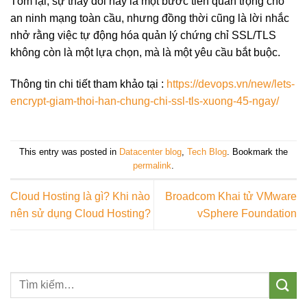
Tóm lại, sự thay đổi này là một bước tiến quan trọng cho
an ninh mạng toàn cầu, nhưng đồng thời cũng là lời nhắc
nhở rằng việc tự động hóa quản lý chứng chỉ SSL/TLS
không còn là một lựa chọn, mà là một yêu cầu bắt buộc.
Thông tin chi tiết tham khảo tại :
https://devops.vn/new/lets-
encrypt-giam-thoi-han-chung-chi-ssl-tls-xuong-45-ngay/
This entry was posted in
Datacenter blog
,
Tech Blog
. Bookmark the
permalink
.
Cloud Hosting là gì? Khi nào
Broadcom Khai tử VMware
nên sử dụng Cloud Hosting?
vSphere Foundation