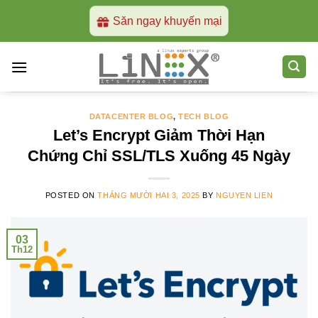
Skip
Săn ngay khuyến mại
to
content
DATACENTER BLOG
,
TECH BLOG
Let’s Encrypt Giảm Thời Hạn
Chứng Chỉ SSL/TLS Xuống 45 Ngày
POSTED ON
THÁNG MƯỜI HAI 3, 2025
BY
NGUYEN LIEN
03
Th12