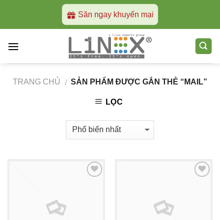
Skip
Săn ngay khuyến mại
to
content
TRANG CHỦ
SẢN PHẨM ĐƯỢC GẮN THẺ “MAIL”
/
LỌC
Add to
Add to
Wishlist
Wishlist