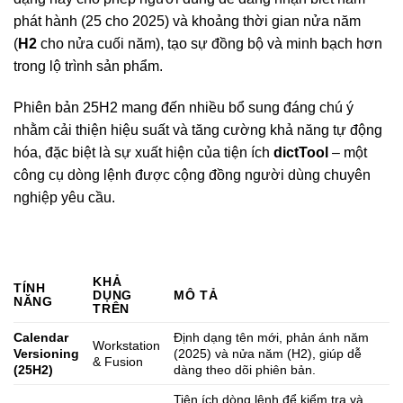
phát hành (25 cho 2025) và khoảng thời gian nửa năm
(
H2
cho nửa cuối năm), tạo sự đồng bộ và minh bạch hơn
trong lộ trình sản phẩm.
Phiên bản 25H2 mang đến nhiều bổ sung đáng chú ý
nhằm cải thiện hiệu suất và tăng cường khả năng tự động
hóa, đặc biệt là sự xuất hiện của tiện ích
dictTool
– một
công cụ dòng lệnh được cộng đồng người dùng chuyên
nghiệp yêu cầu.
KHẢ
TÍNH
DỤNG
MÔ TẢ
NĂNG
TRÊN
Calendar
Định dạng tên mới, phản ánh năm
Workstation
Versioning
(2025) và nửa năm (H2), giúp dễ
& Fusion
(25H2)
dàng theo dõi phiên bản.
Tiện ích dòng lệnh để kiểm tra và