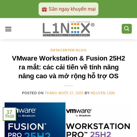
Skip
Săn ngay khuyến mại
to
content
DATACENTER BLOG
VMware Workstation & Fusion 25H2
ra mắt: các cải tiến về tính năng
nâng cao và mở rộng hỗ trợ OS
POSTED ON
THÁNG MƯỜI 17, 2025
BY
NGUYEN LIEN
17
Th10