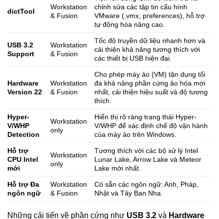
Workstation
chỉnh sửa các tập tin cấu hình
dictTool
& Fusion
VMware (.vmx, preferences), hỗ trợ
tự động hóa nâng cao.
Tốc độ truyền dữ liệu nhanh hơn và
USB 3.2
Workstation
cải thiện khả năng tương thích với
Support
& Fusion
các thiết bị USB hiện đại.
Cho phép máy ảo (VM) tận dụng tối
Hardware
Workstation
đa khả năng phần cứng ảo hóa mới
Version 22
& Fusion
nhất, cải thiện hiệu suất và độ tương
thích.
Hyper-
Hiển thị rõ ràng trạng thái Hyper-
Workstation
V/WHP
V/WHP để xác định chế độ vận hành
only
Detection
của máy ảo trên Windows.
Hỗ trợ
Tương thích với các bộ xử lý Intel
Workstation
CPU Intel
Lunar Lake, Arrow Lake và Meteor
only
mới
Lake mới nhất.
Hỗ trợ Đa
Workstation
Có sẵn các ngôn ngữ: Anh, Pháp,
ngôn ngữ
& Fusion
Nhật và Tây Ban Nha.
Những cải tiến về phần cứng như
USB 3.2
và
Hardware